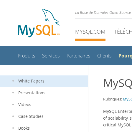
La Base de Données Open Source 
MYSQL.COM
TÉLÉC
Pour
Produits
Services
Partenaires
Clients
MySQL
White Papers
Presentations
Rubriques:
MySQ
Videos
MySQL Enterpr
Case Studies
of scalability,
critical MySQL
Books