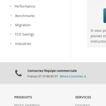
Performance
Benchmarks
Migration
Si vous p
TCO Savings
pouvez vo
instructio
Industries
Contactez l’équipe commerciale
France: 01 57 60 83 57 (
More Countries »
)
PRODUITS
SERVICES
MySQL HeatWave
Formation