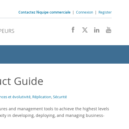
Contactez l’équipe commerciale
|
Connexion
|
Register
PEURS
uct Guide
ces et évolutivité
,
Réplication
,
Sécurité
ures and management tools to achieve the highest levels
mplexity in developing, deploying, and managing business-