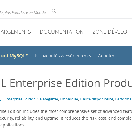
la plus Populaire au Monde
HARGEMENTS
DOCUMENTATION
ZONE DÉVELOP
quoi MySQL?
Nouveautés & Evénements
Acheter
 Enterprise Edition Prod
L Enterprise Edition
,
Sauvegarde
,
Embarqué
,
Haute disponibilité
,
Performan
ise Edition includes the most comprehensive set of advanced feat
 security, reliability, and uptime. It reduces the risk, cost, and co
 applications.