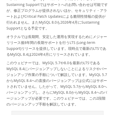
Performance
Sustaining Supportではサポートへのお問い合わせは可能です
Benchmarks
が、修正プログラムが提供されないほか、セキュリティ・アラ
ートおよびCritical Patch Updatesによる脆弱性情報の提供が
Migration
行われません。またMySQL 8.0も2026年4月にSustaining
TCO Savings
Supportとなる予定です。
Industries
オラクルでは長期間、安定した運用を実現するためにメジャー
Nouveautés & Evénements
リリース後8年間の長期サポートを行うLTS (Long-term
Support)リリースを提供しています。現時点で最新のLTSであ
Acheter
るMySQL 8.4は2024年4月にリリースされています。
Téléchargements
このウェビナーでは、MySQL 5.7や8.0を最新のLTSである
Documentation
MySQL 8.4にバージョンアップしないことによるリスクやバー
ジョンアップ作業の手順について解説しています。MySQL 5.7
Zone Développeurs
からMySQL 8.4への直接のバージョンアップは公式にはサポー
トされていません。したがって、MySQL 5.7からMySQL 8.0へ
バージョンアップし、さらにMySQL 8.0からMySQL 8.4へのバ
ージョンアップが必要です。このウェビナーでは、この2段階
のバージョンアップ手順を解説しています。