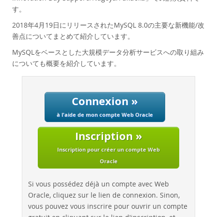
Performance
す。
Benchmarks
2018年4月19日にリリースされたMySQL 8.0の主要な新機能/改
Migration
善点についてまとめて紹介しています。
TCO Savings
MySQLをベースとした大規模データ分析サービスへの取り組み
Industries
についても概要を紹介しています。
Nouveautés & Evénements
Acheter
Connexion »
Téléchargements
à l'aide de mon compte Web Oracle
Documentation
Inscription »
Zone Développeurs
Inscription pour créer un compte Web
Oracle
Si vous possédez déjà un compte avec Web
Oracle, cliquez sur le lien de connexion. Sinon,
vous pouvez vous inscrire pour ouvrir un compte