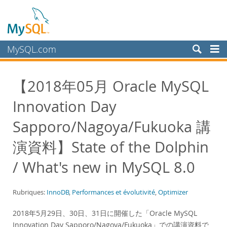
MySQL.com
Produits
【2018年05月 Oracle MySQL
Services
Innovation Day
Partenaires
Clients
Sapporo/Nagoya/Fukuoka 講
Pourquoi MySQL?
演資料】State of the Dolphin
White Papers
/ What's new in MySQL 8.0
Presentations
Videos
Rubriques:
InnoDB
,
Performances et évolutivité
,
Optimizer
Case Studies
2018年5月29日、30日、31日に開催した「Oracle MySQL
Books
Innovation Day Sapporo/Nagoya/Fukuoka」での講演資料で