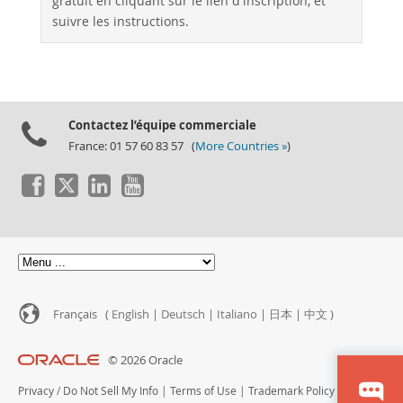
gratuit en cliquant sur le lien d'inscription, et
suivre les instructions.
Contactez l’équipe commerciale
France: 01 57 60 83 57 (
More Countries »
)
Français (
English
|
Deutsch
|
Italiano
|
日本
|
中文
)
© 2026 Oracle
Privacy
/
Do Not Sell My Info
|
Terms of Use
|
Trademark Policy
|