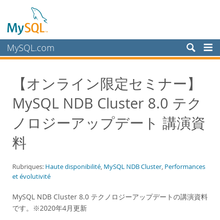
MySQL.com
Produits
【オンライン限定セミナー】
Services
MySQL NDB Cluster 8.0 テク
Partenaires
Clients
ノロジーアップデート 講演資
Pourquoi MySQL?
料
White Papers
Presentations
Rubriques:
Haute disponibilité
,
MySQL NDB Cluster
,
Performances
et évolutivité
Videos
Case Studies
MySQL NDB Cluster 8.0 テクノロジーアップデートの講演資料
です。※2020年4月更新
Books