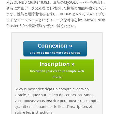
Performance
MySQL NDB Cluster 8.0は、最新のMySQLサーバーを統合し、
さらに大量データの処理にも対応した機能と性能を強化してい
Benchmarks
ます。性能と耐障害性を確保し、RDBMSとNoSQLのハイブリ
Migration
ッドなデータベースというユニークな特徴を持つMySQL NDB
TCO Savings
Cluster 8.0の最新情報をぜひご覧ください。
Industries
Nouveautés & Evénements
Connexion »
Acheter
à l'aide de mon compte Web Oracle
Téléchargements
Inscription »
Documentation
Inscription pour créer un compte Web
Zone Développeurs
Oracle
Si vous possédez déjà un compte avec Web
Oracle, cliquez sur le lien de connexion. Sinon,
vous pouvez vous inscrire pour ouvrir un compte
gratuit en cliquant sur le lien d'inscription, et
suivre les instructions.