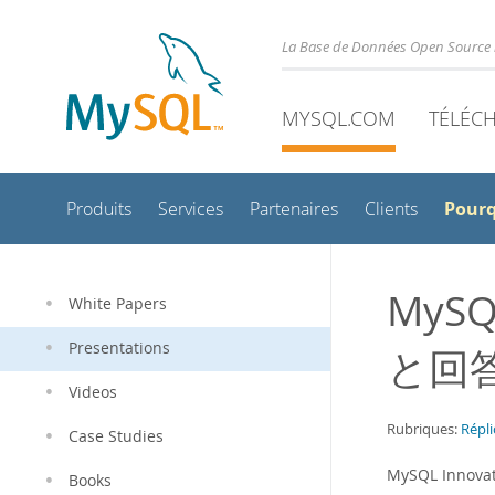
La Base de Données Open Source 
MYSQL.COM
TÉLÉC
Pour
Produits
Services
Partenaires
Clients
MySQ
White Papers
Presentations
と回
Videos
Rubriques:
Répli
Case Studies
MySQL Inn
Books