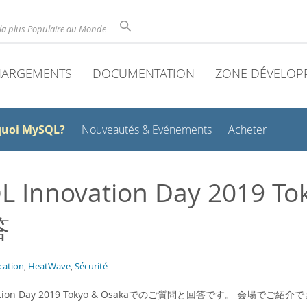
la plus Populaire au Monde
HARGEMENTS
DOCUMENTATION
ZONE DÉVELOP
quoi MySQL?
Nouveautés & Evénements
Acheter
L Innovation Day 2019
答
cation
,
HeatWave
,
Sécurité
ovation Day 2019 Tokyo & Osakaでのご質問と回答です。 会