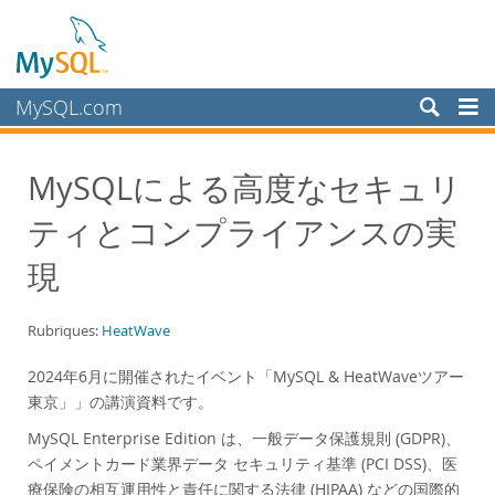
MySQL.com
Produits
MySQLによる高度なセキュリ
Services
ティとコンプライアンスの実
Partenaires
Clients
現
Pourquoi MySQL?
Rubriques:
HeatWave
White Papers
Presentations
2024年6月に開催されたイベント「MySQL & HeatWaveツアー
東京」」の講演資料です。
Videos
MySQL Enterprise Edition は、一般データ保護規則 (GDPR)、
Case Studies
ペイメントカード業界データ セキュリティ基準 (PCI DSS)、医
Books
療保険の相互運用性と責任に関する法律 (HIPAA) などの国際的