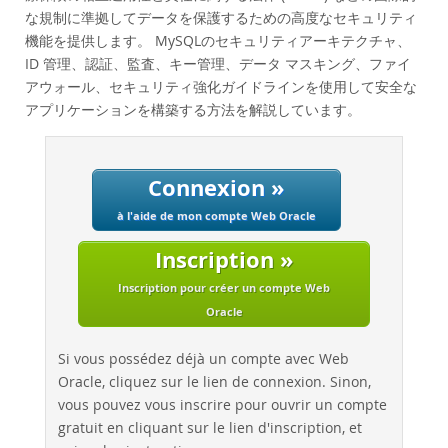
Performance
な規制に準拠してデータを保護するための高度なセキュリティ
Benchmarks
機能を提供します。 MySQLのセキュリティアーキテクチャ、
ID 管理、認証、監査、キー管理、データ マスキング、ファイ
Migration
アウォール、セキュリティ強化ガイドラインを使用して安全な
TCO Savings
アプリケーションを構築する方法を解説しています。
Industries
Nouveautés & Evénements
Connexion »
Acheter
à l'aide de mon compte Web Oracle
Téléchargements
Inscription »
Documentation
Inscription pour créer un compte Web
Zone Développeurs
Oracle
Si vous possédez déjà un compte avec Web
Oracle, cliquez sur le lien de connexion. Sinon,
vous pouvez vous inscrire pour ouvrir un compte
gratuit en cliquant sur le lien d'inscription, et