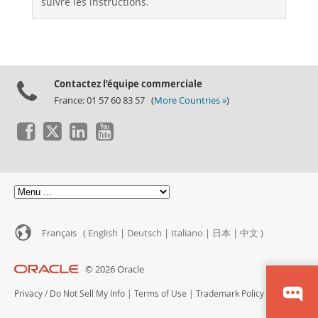
suivre les instructions.
Contactez l’équipe commerciale
France: 01 57 60 83 57 (
More Countries »
)
Français (
English
|
Deutsch
|
Italiano
|
日本
|
中文
)
© 2026 Oracle
Privacy
/
Do Not Sell My Info
|
Terms of Use
|
Trademark Policy
|