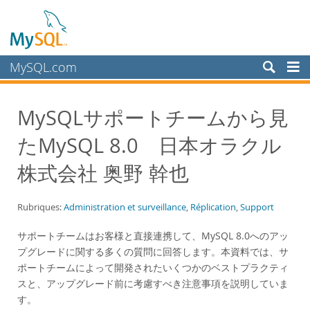
MySQL.com
Produits
MySQLサポートチームから見
Services
たMySQL 8.0 日本オラクル
Partenaires
Clients
株式会社 奥野 幹也
Pourquoi MySQL?
Rubriques:
Administration et surveillance
,
Réplication
,
Support
White Papers
Presentations
サポートチームはお客様と直接連携して、MySQL 8.0へのアッ
プグレードに関する多くの質問に回答します。本資料では、サ
Videos
ポートチームによって開発されたいくつかのベストプラクティ
Case Studies
スと、アップグレード前に考慮すべき注意事項を説明していま
Books
す。