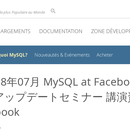
la plus Populaire au Monde
HARGEMENTS
DOCUMENTATION
ZONE DÉVELOP
quoi MySQL?
Nouveautés & Evénements
Acheter
8年07月 MySQL at Face
ップデートセミナー 講演資料
book
e