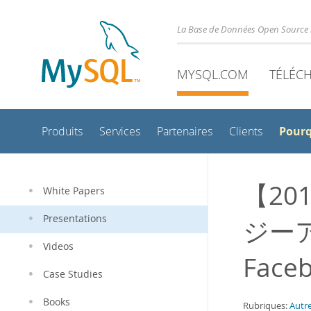
La Base de Données Open Source 
MYSQL.COM
TÉLÉC
Pour
Produits
Services
Partenaires
Clients
【201
White Papers
Presentations
ジーア
Videos
Face
Case Studies
Books
Rubriques:
Autr