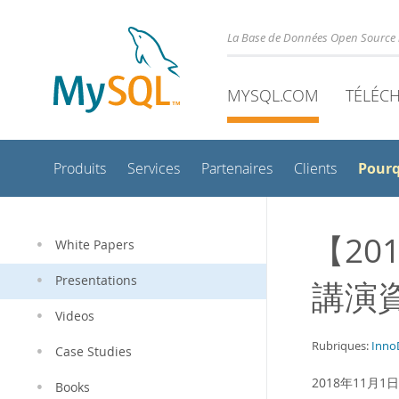
La Base de Données Open Source 
MYSQL.COM
TÉLÉC
Pour
Produits
Services
Partenaires
Clients
【20
White Papers
Presentations
講演資料
Videos
Rubriques:
Inno
Case Studies
2018年11
Books