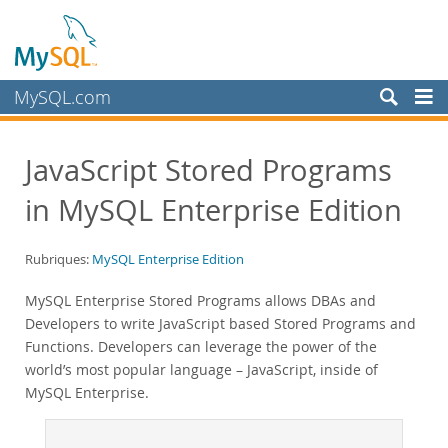
MySQL.com
Produits
JavaScript Stored Programs
Services
in MySQL Enterprise Edition
Partenaires
Clients
Rubriques:
MySQL Enterprise Edition
Pourquoi MySQL?
MySQL Enterprise Stored Programs allows DBAs and
White Papers
Developers to write JavaScript based Stored Programs and
Presentations
Functions. Developers can leverage the power of the
Videos
world’s most popular language – JavaScript, inside of
MySQL Enterprise.
Case Studies
Books