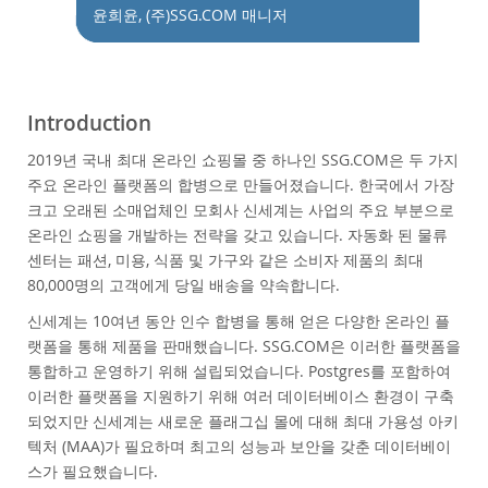
Performance
윤희윤, (주)SSG.COM 매니저
Benchmarks
Migration
TCO Savings
Introduction
Industries
2019년 국내 최대 온라인 쇼핑몰 중 하나인 SSG.COM은 두 가지
Nouveautés & Evénements
주요 온라인 플랫폼의 합병으로 만들어졌습니다. 한국에서 가장
Acheter
크고 오래된 소매업체인 모회사 신세계는 사업의 주요 부분으로
온라인 쇼핑을 개발하는 전략을 갖고 있습니다. 자동화 된 물류
Téléchargements
센터는 패션, 미용, 식품 및 가구와 같은 소비자 제품의 최대
Documentation
80,000명의 고객에게 당일 배송을 약속합니다.
Zone Développeurs
신세계는 10여년 동안 인수 합병을 통해 얻은 다양한 온라인 플
랫폼을 통해 제품을 판매했습니다. SSG.COM은 이러한 플랫폼을
통합하고 운영하기 위해 설립되었습니다. Postgres를 포함하여
이러한 플랫폼을 지원하기 위해 여러 데이터베이스 환경이 구축
되었지만 신세계는 새로운 플래그십 몰에 대해 최대 가용성 아키
텍처 (MAA)가 필요하며 최고의 성능과 보안을 갖춘 데이터베이
스가 필요했습니다.