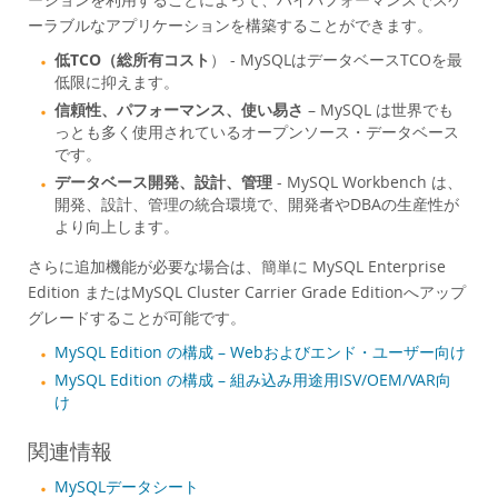
ーラブルなアプリケーションを構築することができます。
MySQL を選ぶ理由
低TCO（総所有コスト
） - MySQLはデータベースTCOを最
ニュース & イベント
低限に抑えます。
信頼性、パフォーマンス、使い易さ
– MySQL は世界でも
ご購入方法
っとも多く使用されているオープンソース・データベース
ダウンロード
です。
データベース開発、設計、管理
- MySQL Workbench は、
ドキュメント
開発、設計、管理の統合環境で、開発者やDBAの生産性が
より向上します。
デベロッパー ゾーン
さらに追加機能が必要な場合は、簡単に MySQL Enterprise
Edition またはMySQL Cluster Carrier Grade Editionへアップ
グレードすることが可能です。
MySQL Edition の構成 – Webおよびエンド・ユーザー向け
MySQL Edition の構成 – 組み込み用途用ISV/OEM/VAR向
け
関連情報
MySQLデータシート