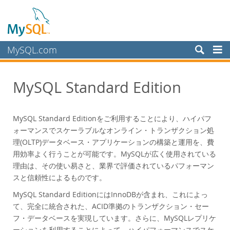
MySQL.com
製品
MySQL Standard Edition
MySQL HeatWave
MySQL AI
MySQL Enterprise Edition
MySQL Standard Editionをご利用することにより、ハイパフ
MySQL Standard Edition
ォーマンスでスケーラブルなオンライン・トランザクション処
理(OLTP)データベース・アプリケーションの構築と運用を、費
MySQL Classic Edition
用効率よく行うことが可能です。MySQLが広く使用されている
MySQL NDB Cluster CGE
理由は、その使い易さと、業界で評価されているパフォーマン
MySQL Embedded (組み込み/バンドル)
スと信頼性によるものです。
サービス
MySQL Standard EditionにはInnoDBが含まれ、これによっ
て、完全に統合された、ACID準拠のトランザクション・セー
パートナー
フ・データベースを実現しています。さらに、MySQLレプリケ
お客様
ーションを利用することによって、ハイパフォーマンスでスケ