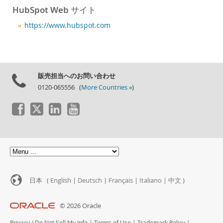
ニュース & イベント
HubSpot Web サイト
ご購入方法
https://www.hubspot.com
ダウンロード
ドキュメント
デベロッパー ゾーン
販売担当へのお問い合わせ
0120-065556 (
More Countries »
)
日本 (
English
|
Deutsch
|
Français
|
Italiano
|
中文
)
© 2026 Oracle
Privacy
/
Do Not Sell My Info
|
Terms of Use
|
Trademark Policy
|