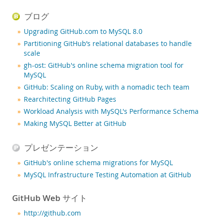
ニュース & イベント
ブログ
ご購入方法
Upgrading GitHub.com to MySQL 8.0
ダウンロード
Partitioning GitHub’s relational databases to handle
ドキュメント
scale
gh-ost: GitHub's online schema migration tool for
デベロッパー ゾーン
MySQL
GitHub: Scaling on Ruby, with a nomadic tech team
Rearchitecting GitHub Pages
Workload Analysis with MySQL's Performance Schema
Making MySQL Better at GitHub
プレゼンテーション
GitHub's online schema migrations for MySQL
MySQL Infrastructure Testing Automation at GitHub
GitHub Web サイト
http://github.com