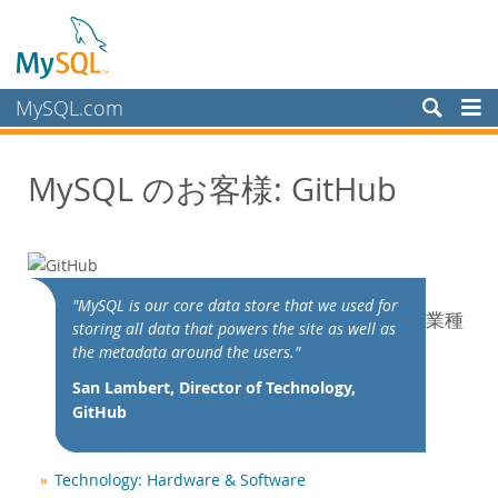
MySQL.com
製品
MySQL のお客様: GitHub
サービス
パートナー
お客様
MySQL のお客様
"MySQL is our core data store that we used for
業種
storing all data that powers the site as well as
導入事例
the metadata around the users."
カテゴリ別:
San Lambert, Director of Technology,
業種別
GitHub
国別
MySQL を選ぶ理由
Technology: Hardware & Software