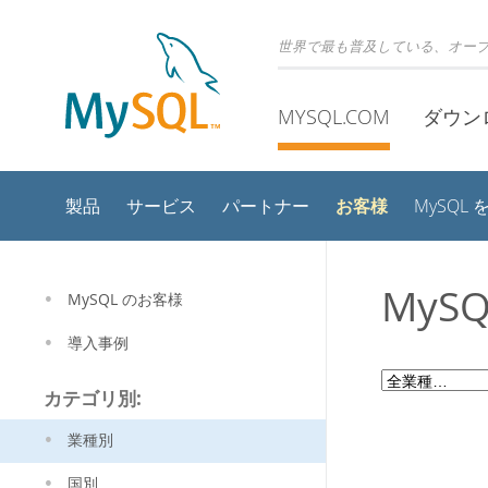
世界で最も普及している、オー
MYSQL.COM
ダウン
お客様
製品
サービス
パートナー
MySQL
MyS
MySQL のお客様
導入事例
カテゴリ別:
業種別
国別