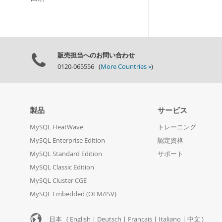
販売担当へのお問い合わせ
0120-065556 (
More Countries »
)
製品
サービス
MySQL HeatWave
トレーニング
MySQL Enterprise Edition
認定資格
MySQL Standard Edition
サポート
MySQL Classic Edition
MySQL Cluster CGE
MySQL Embedded (OEM/ISV)
日本 (
English
|
Deutsch
|
Français
|
Italiano
|
中文
)