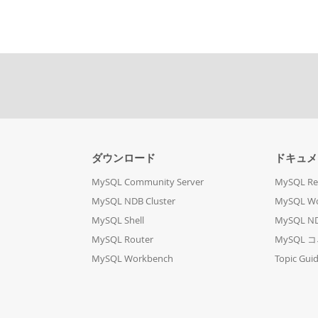
ダウンロード
ドキュメ
MySQL Community Server
MySQL Re
MySQL NDB Cluster
MySQL W
MySQL Shell
MySQL ND
MySQL Router
MySQL 
MySQL Workbench
Topic Gui