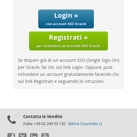
Performance
Benchmarks
Login »
Migration
con account SSO Oracle
TCO Savings
Registrati »
Industries
per richiedere un account SSO Oracle
Notizie ed eventi
Come acquistare
Se disponi già di un account SSO (Single Sign-On)
per Oracle, fai clic sul link Login. Oppure, puoi
Download
richiedere un account gratuitamente facendo clic
Documentazione
sul link Registrati e seguendo le istruzioni.
Sviluppatori
Contatta le Vendite
Italia: +39 02 249 59 120 (
More Countries »
)