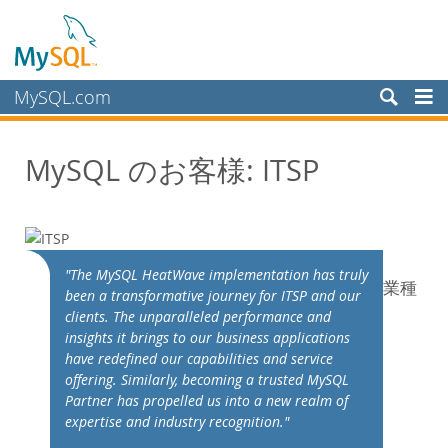
MySQL.com
製品
MySQL のお客様: ITSP
サービス
パートナー
お客様
MySQL のお客様
"The MySQL HeatWave implementation has truly
業種
been a transformative journey for ITSP and our
導入事例
clients. The unparalleled performance and
カテゴリ別:
insights it brings to our business applications
業種別
have redefined our capabilities and service
offering. Similarly, becoming a trusted MySQL
国別
Partner has propelled us into a new realm of
MySQL を選ぶ理由
expertise and industry recognition."