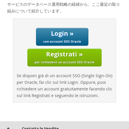
Performance
サービスのデータベース運用戦略の経緯から、ここ最近の取り
Benchmarks
組みについて紹介しています。
Migration
TCO Savings
Login »
Industries
con account SSO Oracle
Notizie ed eventi
Registrati »
Come acquistare
per richiedere un account SSO Oracle
Download
Documentazione
Se disponi già di un account SSO (Single Sign-On)
per Oracle, fai clic sul link Login. Oppure, puoi
Sviluppatori
richiedere un account gratuitamente facendo clic
sul link Registrati e seguendo le istruzioni.
Contatta le Vendite