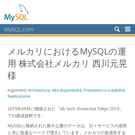
MySQL.com
Prodotti
メルカリにおけるMySQLの運
Servizi
用 株式会社メルカリ 西川元晃
Partner
Clienti
様
Perché MySQL?
Argomenti:
Architettura
,
Alta disponibilità
,
Prestazioni e scalabilità
,
White Papers
Replicazione
Presentations
2019年09月に開催された「db tech showcase Tokyo 2019」
Videos
での講演資料です。
Case Studies
MySQLに格納された膨大な量のデータは、日々サービスの成長
Books
と共に急速なペースで増大しています。メルカリの急成長する