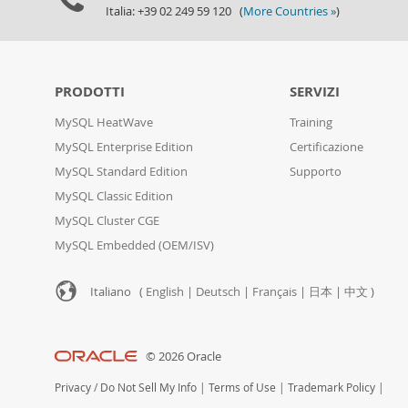
Italia: +39 02 249 59 120 (
More Countries »
)
PRODOTTI
SERVIZI
MySQL HeatWave
Training
MySQL Enterprise Edition
Certificazione
MySQL Standard Edition
Supporto
MySQL Classic Edition
MySQL Cluster CGE
MySQL Embedded (OEM/ISV)
Italiano (
English
|
Deutsch
|
Français
|
日本
|
中文
)
© 2026 Oracle
Privacy
/
Do Not Sell My Info
|
Terms of Use
|
Trademark Policy
|