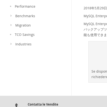
Performance
2018年5月29日
MySQL Ente
Benchmarks
MySQL En
Migration
バックアップツ
TCO Savings
能も使用できま
Industries
Se dispon
richieder
Contatta le Vendite