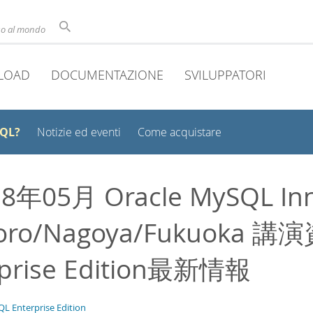
uso al mondo
LOAD
DOCUMENTAZIONE
SVILUPPATORI
SQL?
Notizie ed eventi
Come acquistare
8年05月 Oracle MySQL Inn
oro/Nagoya/Fukuoka 
rprise Edition最新情報
L Enterprise Edition