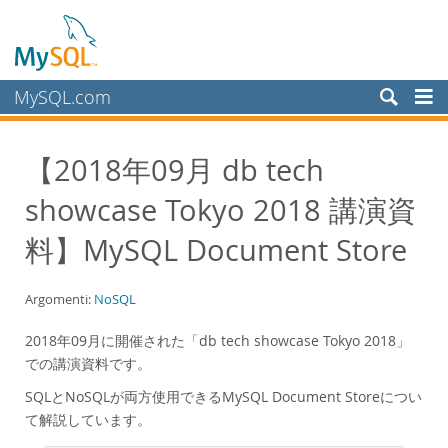
MySQL.com
Prodotti
【2018年09月 db tech
Servizi
showcase Tokyo 2018 講演資
Partner
Clienti
料】MySQL Document Store
Perché MySQL?
Argomenti:
NoSQL
White Papers
Presentations
2018年09月に開催された「db tech showcase Tokyo 2018」
での講演資料です。
Videos
SQLとNoSQLが両方使用できるMySQL Document Storeについ
Case Studies
て解説しています。
Books