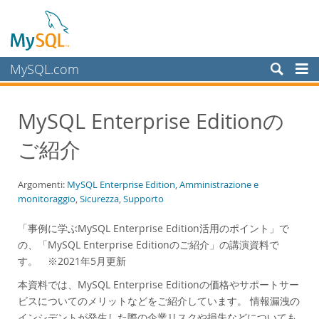
MySQL.com
Prodotti
MySQL Enterprise Editionの
Servizi
ご紹介
Partner
Clienti
Argomenti:
MySQL Enterprise Edition
,
Amministrazione e
Perché MySQL?
monitoraggio
,
Sicurezza
,
Supporto
White Papers
「事例に学ぶMySQL Enterprise Edition活用のポイント」で
Presentations
の、「MySQL Enterprise Editionのご紹介」の講演資料で
す。 ※2021年5月更新
Videos
Case Studies
本資料では、MySQL Enterprise Editionの価格やサポートサー
ビスについてのメリットなどをご紹介しています。 情報漏洩の
Books
インシデントが発生した際の企業リスクや損失などについても