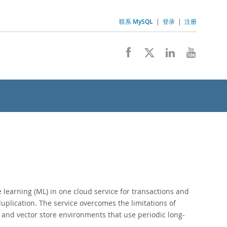
联系 MySQL
|
登录
|
注册
earning (ML) in one cloud service for transactions and
duplication. The service overcomes the limitations of
I and vector store environments that use periodic long-