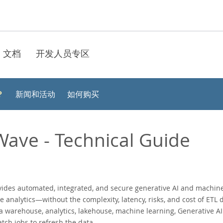
文档
开发人员专区
？
新闻和活动
如何购买
ave - Technical Guide
des automated, integrated, and secure generative AI and machine l
e analytics—without the complexity, latency, risks, and cost of ETL 
ta warehouse, analytics, lakehouse, machine learning, Generative A
tch jobs to refresh the data.