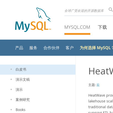
全球广受欢迎的开源数据库
MYSQL.COM
下载
为何选择 MySQL
产品
服务
合作伙伴
客户
HeatW
白皮书
演示文稿
主题:
云
演示
HeatWave provi
案例研究
lakehouse scal
traditional da
Books
running ETL ba