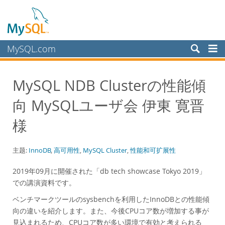
MySQL.com
产品
MySQL NDB Clusterの性能傾
服务
向 MySQLユーザ会 伊東 寛晋
合作伙伴
客户
様
为何选择 MySQL？
主题:
InnoDB
,
高可用性
,
MySQL Cluster
,
性能和可扩展性
白皮书
演示文稿
2019年09月に開催された「db tech showcase Tokyo 2019」
での講演資料です。
演示
ベンチマークツールのsysbenchを利用したInnoDBとの性能傾
案例研究
向の違いを紹介します。また、今後CPUコア数が増加する事が
Books
見込まれるため、CPUコア数が多い環境で有効と考えられる