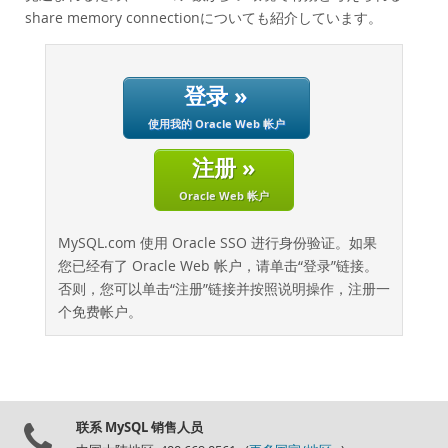
性能
share memory connectionについても紹介しています。
基准测试
迁移
登录 »
节省总拥有成本
行业
使用我的 Oracle Web 帐户
新闻和活动
注册 »
如何购买
Oracle Web 帐户
下载
MySQL.com 使用 Oracle SSO 进行身份验证。如果
文档
您已经有了 Oracle Web 帐户，请单击“登录”链接。
否则，您可以单击“注册”链接并按照说明操作，注册一
开发人员专区
个免费帐户。
联系 MySQL 销售人员