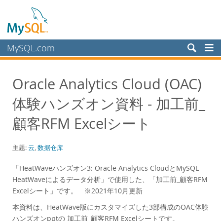
MySQL.com
产品
Oracle Analytics Cloud (OAC)
服务
体験ハンズオン資料 - 加工前_
合作伙伴
客户
顧客RFM Excelシート
为何选择 MySQL？
主题:
云
,
数据仓库
白皮书
演示文稿
「HeatWaveハンズオン3: Oracle Analytics CloudとMySQL
HeatWaveによるデータ分析」で使用した、「加工前_顧客RFM
演示
Excelシート」です。 ※2021年10月更新
案例研究
本資料は、HeatWave版にカスタマイズした3部構成のOAC体験
Books
ハンズオンpptの 加工前_顧客RFM Excelシートです。