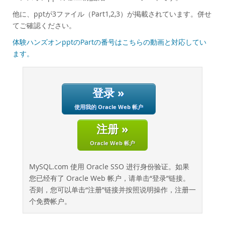
性能
他に、pptが3ファイル（Part1,2,3）が掲載されています。併せ
基准测试
てご確認ください。
迁移
体験ハンズオンpptのPartの番号はこちらの動画と対応してい
节省总拥有成本
ます。
行业
新闻和活动
登录 »
如何购买
使用我的 Oracle Web 帐户
下载
注册 »
文档
Oracle Web 帐户
开发人员专区
MySQL.com 使用 Oracle SSO 进行身份验证。如果
您已经有了 Oracle Web 帐户，请单击“登录”链接。
否则，您可以单击“注册”链接并按照说明操作，注册一
个免费帐户。