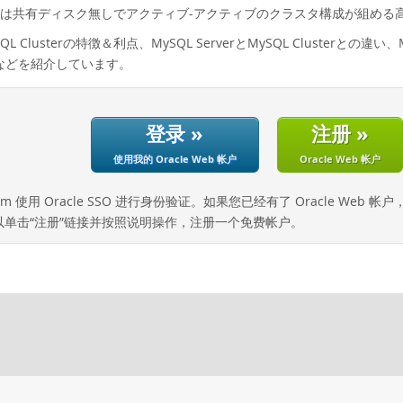
lusterは共有ディスク無しでアクティブ-アクティブのクラスタ構成が組
L Clusterの特徴＆利点、MySQL ServerとMySQL Clusterと
）などを紹介しています。
登录 »
注册 »
使用我的 Oracle Web 帐户
Oracle Web 帐户
com 使用 Oracle SSO 进行身份验证。如果您已经有了 Oracle Web 
以单击“注册”链接并按照说明操作，注册一个免费帐户。