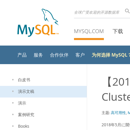
全球广受欢迎的开源数据库
MYSQL.COM
下载
为何选择 MySQL
产品
服务
合作伙伴
客户
【201
白皮书
演示文稿
Clust
演示
主题:
高可用性
,
M
案例研究
2018年5月に開
Books