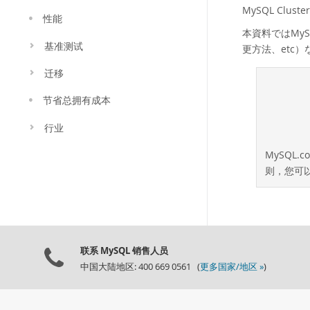
MySQL C
性能
本資料ではMySQ
基准测试
更方法、etc
迁移
节省总拥有成本
行业
MySQL.
则，您可
联系 MySQL 销售人员
中国大陆地区: 400 669 0561 (
更多国家/地区 »
)