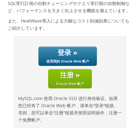
性能
SQL実行計画の自動チューニングやクエリ実行順の自動制御な
ど、パフォーマンスを大きく向上させる機能を備えています。
基准测试
迁移
また、HeatWave導入による大幅なコスト削減効果についても
ご紹介しています。
节省总拥有成本
行业
新闻和活动
登录 »
如何购买
使用我的 Oracle Web 帐户
下载
注册 »
文档
Oracle Web 帐户
开发人员专区
MySQL.com 使用 Oracle SSO 进行身份验证。如果
您已经有了 Oracle Web 帐户，请单击“登录”链接。
否则，您可以单击“注册”链接并按照说明操作，注册一
个免费帐户。