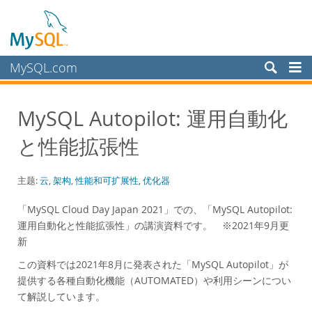
MySQL.com
产品
MySQL Autopilot: 運用自動化
服务
と性能拡張性
合作伙伴
客户
主题:
云
,
架构
,
性能和可扩展性
,
优化器
为何选择 MySQL？
「MySQL Cloud Day Japan 2021」での、「MySQL Autopilot:
白皮书
運用自動化と性能拡張性」の講演資料です。 ※2021年9月更
演示文稿
新
演示
この資料では2021年8月に発表された「MySQL Autopilot」が
案例研究
提供する各種自動化機能（AUTOMATED）や利用シーンについ
て解説しています。
Books