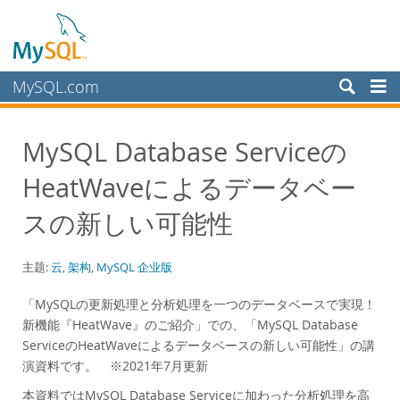
MySQL.com
产品
MySQL Database Serviceの
服务
HeatWaveによるデータベー
合作伙伴
客户
スの新しい可能性
为何选择 MySQL？
主题:
云
,
架构
,
MySQL 企业版
白皮书
演示文稿
「MySQLの更新処理と分析処理を一つのデータベースで実現！
新機能『HeatWave』のご紹介」での、「MySQL Database
演示
ServiceのHeatWaveによるデータベースの新しい可能性」の講
案例研究
演資料です。 ※2021年7月更新
Books
本資料ではMySQL Database Serviceに加わった分析処理を高