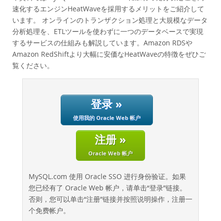
性能
速化するエンジンHeatWaveを採用するメリットをご紹介して
基准测试
います。 オンラインのトランザクション処理と大規模なデータ
分析処理を、ETLツールを使わずに一つのデータベースで実現
迁移
するサービスの仕組みも解説しています。Amazon RDSや
节省总拥有成本
Amazon RedShiftより大幅に安価なHeatWaveの特徴をぜひご
行业
覧ください。
新闻和活动
如何购买
登录 »
下载
使用我的 Oracle Web 帐户
文档
注册 »
开发人员专区
Oracle Web 帐户
MySQL.com 使用 Oracle SSO 进行身份验证。如果
您已经有了 Oracle Web 帐户，请单击“登录”链接。
否则，您可以单击“注册”链接并按照说明操作，注册一
个免费帐户。