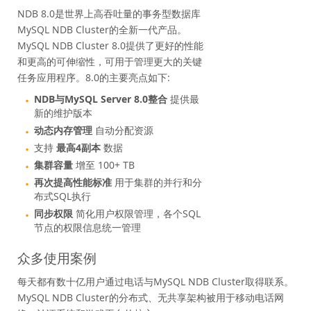
NoSQL
NDB 8.0是世界上高吞吐量的事务型数据库
Performance Benchmarks
MySQL NDB Cluster的全新一代产品。
客户成功案例
MySQL NDB Cluster 8.0提供了更好的性能
和更高的可伸缩性，可用于管理更大的关键
常见问题解答
任务应用程序。8.0的主要亮点如下:
MySQL 嵌入式 (OEM/ISV)
NDB与MySQL Server 8.0整合
提供最
服务
新的维护版本
合作伙伴
动态内存管理
自动分配资源
最高4副本
支持
数据
客户
集群容量
增至 100+ TB
为何选择 MySQL？
再次提高性能标准
用于集群的并行和分
布式SQL执行
新闻和活动
同步权限
简化用户权限管理，各个SQL
如何购买
节点的权限信息统一管理
下载
众多使用案例
文档
每天都有数十亿用户通过电话与MySQL NDB Cluster取得联系。
MySQL NDB Cluster的分布式、无共享架构被用于移动电话网
开发人员专区