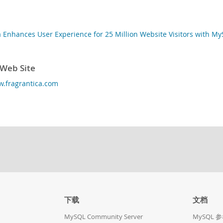
a Enhances User Experience for 25 Million Website Visitors with M
 Web Site
w.fragrantica.com
下载
文档
MySQL Community Server
MySQL 