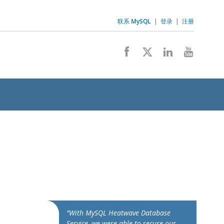
联系 MySQL
|
登录
|
注册
"With MySQL Heatwave Database
Service, we were able to secure our