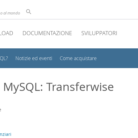
uso al mondo
LOAD
DOCUMENTAZIONE
SVILUPPATORI
SQL?
Notizie ed eventi
Come acquistare
t MySQL: Transferwise
nziari