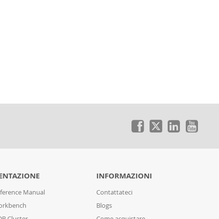
NTAZIONE
INFORMAZIONI
ference Manual
Contattateci
orkbench
Blogs
B Cluster
Come acquistare