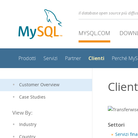
Il database open source più diff
MYSQL.COM
DOWN
Clienti
Prodotti
Servizi
Partner
Perché My
Clien
Customer Overview
Case Studies
View By:
Settori
Industry
Servizi fina
Country