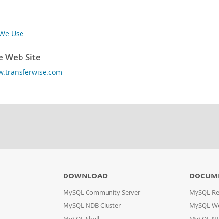
 We Use
e Web Site
w.transferwise.com
DOWNLOAD
DOCUME
MySQL Community Server
MySQL Re
MySQL NDB Cluster
MySQL W
MySQL Shell
MySQL ND