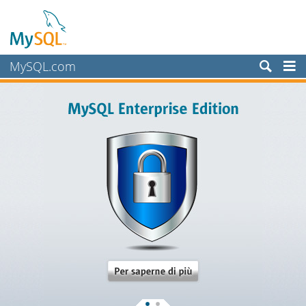
MySQL.com
Prodotti
Servizi
Partner
Clienti
Perché MySQL?
Notizie ed eventi
Come acquistare
Download
Documentazione