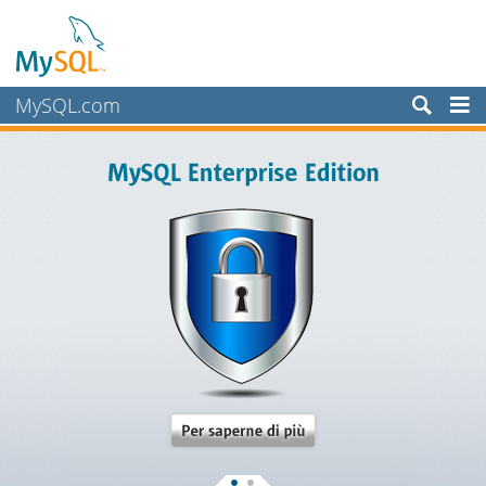
MySQL.com
Prodotti
Servizi
Partner
Clienti
Perché MySQL?
Notizie ed eventi
Come acquistare
Download
Documentazione