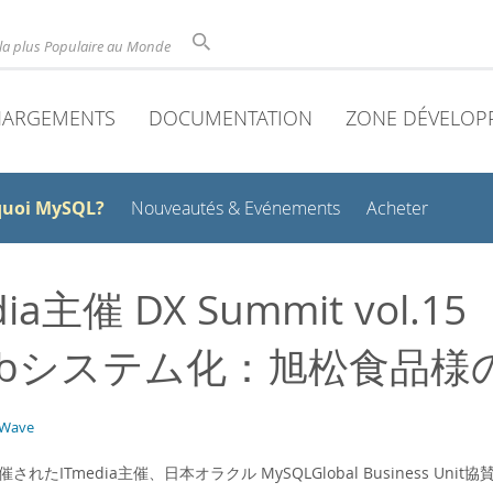
la plus Populaire au Monde
HARGEMENTS
DOCUMENTATION
ZONE DÉVELOP
quoi MySQL?
Nouveautés & Evénements
Acheter
dia主催 DX Summit vol
ebシステム化：旭松食品様
Wave
催されたITmedia主催、日本オラクル MySQLGlobal Business Unit