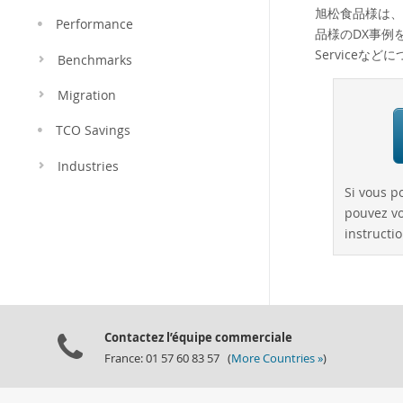
旭松食品様は、
Performance
品様のDX事例をベ
Serviceな
Benchmarks
Migration
TCO Savings
Industries
Si vous p
pouvez vo
instructio
Contactez l’équipe commerciale
France: 01 57 60 83 57 (
More Countries »
)