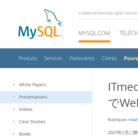
La Base de Données Open Source 
MYSQL.COM
TÉLÉC
Pour
Produits
Services
Partenaires
Clients
ITme
White Papers
Presentations
でW
Videos
Rubriques:
Heat
Case Studies
2023年2月に開
Books