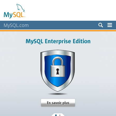
MySQL.com
Produits
Services
Partenaires
Clients
Pourquoi MySQL?
Nouveautés & Evénements
Acheter
Téléchargements
Documentation