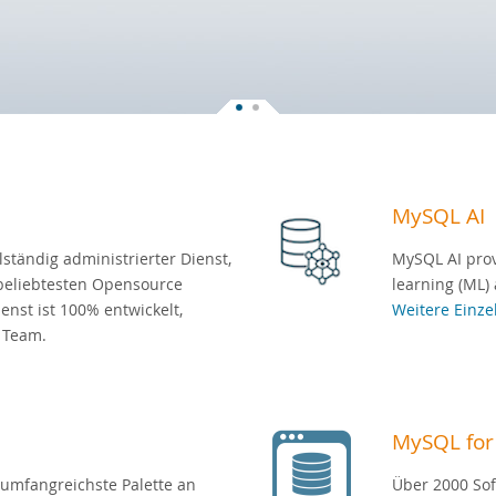
MySQL AI
ständig administrierter Dienst,
MySQL AI prov
beliebtesten Opensource
learning (ML) 
enst ist 100% entwickelt,
Weitere Einze
 Team.
MySQL for
 umfangreichste Palette an
Über 2000 So