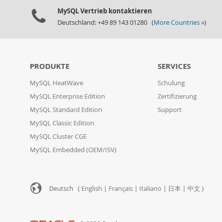
MySQL Vertrieb kontaktieren
Deutschland: +49 89 143 01280 (
More Countries »
)
PRODUKTE
SERVICES
MySQL HeatWave
Schulung
MySQL Enterprise Edition
Zertifizierung
MySQL Standard Edition
Support
MySQL Classic Edition
MySQL Cluster CGE
MySQL Embedded (OEM/ISV)
Deutsch (
English
|
Français
|
Italiano
|
日本
|
中文
)