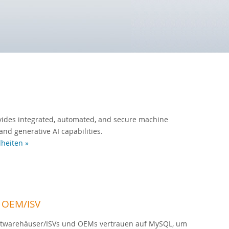
ides integrated, automated, and secure machine
and generative AI capabilities.
lheiten »
 OEM/ISV
ftwarehäuser/ISVs und OEMs vertrauen auf MySQL, um