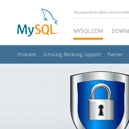
Die populärste Open-Source-Date
MYSQL.COM
DOWN
Produkte
Schulung, Beratung, Support
Partner