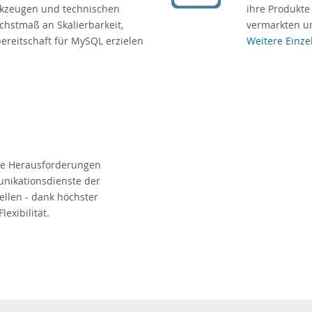
rkzeugen und technischen
ihre Produkte
chstmaß an Skalierbarkeit,
vermarkten un
bereitschaft für MySQL erzielen
Weitere Einze
ue Herausforderungen
unikationsdienste der
llen - dank höchster
lexibilität.